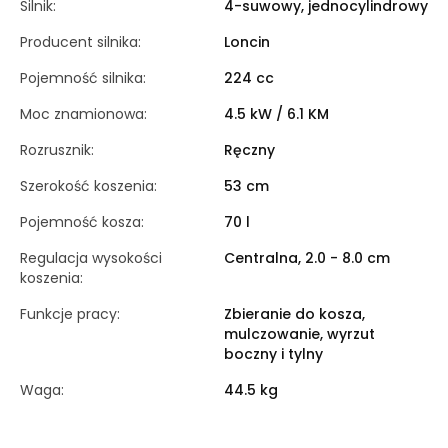
Silnik:
4-suwowy, jednocylindrowy
Producent silnika:
Loncin
Pojemność silnika:
224 cc
Moc znamionowa:
4.5 kW / 6.1 KM
Rozrusznik:
Ręczny
Szerokość koszenia:
53 cm
Pojemność kosza:
70 l
Regulacja wysokości
Centralna, 2.0 - 8.0 cm
koszenia:
Funkcje pracy:
Zbieranie do kosza,
mulczowanie, wyrzut
boczny i tylny
Waga:
44.5 kg