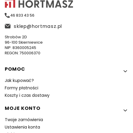
46 833 43 56
sklep@hortmasz.pl
Strobów 2D
96-100 Skierniewice
NIP: 8360005245
REGON: 750006370
Linki w stopce
POMOC
Jak kupować?
Formy płatności
Koszty i czas dostawy
MOJE KONTO
Twoje zamówienia
Ustawienia konta