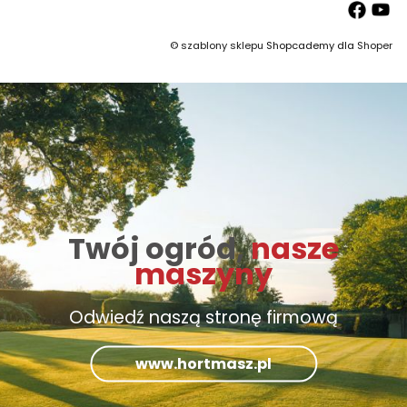
©
szablony sklepu
Shopcademy dla
Shoper
Twój ogród,
nasze
maszyny
Odwiedź naszą stronę firmową
www.hortmasz.pl