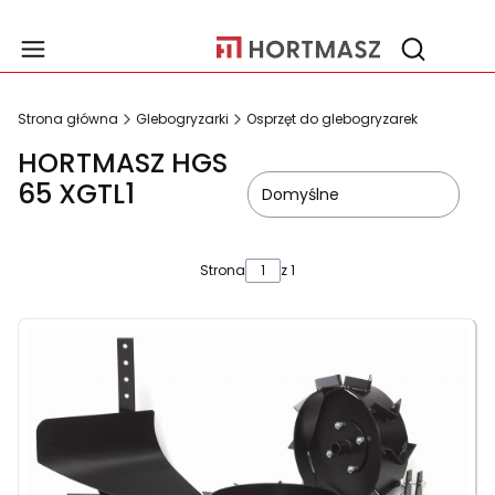
Produ
Otwórz wy
Strona główna
Glebogryzarki
Osprzęt do glebogryzarek
HORTMASZ HGS
65 XGTL1
Domyślne
Strona
z 1