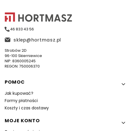
46 833 43 56
sklep@hortmasz.pl
Strobów 2D
96-100 Skierniewice
NIP: 8360005245
REGON: 750006370
Linki w stopce
POMOC
Jak kupować?
Formy płatności
Koszty i czas dostawy
MOJE KONTO