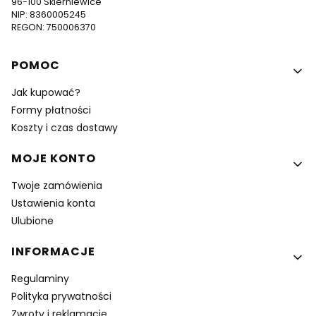
96-100 Skierniewice
NIP: 8360005245
REGON: 750006370
Linki w stopce
POMOC
Jak kupować?
Formy płatności
Koszty i czas dostawy
MOJE KONTO
Twoje zamówienia
Ustawienia konta
Ulubione
INFORMACJE
Regulaminy
Polityka prywatności
Zwroty i reklamacje