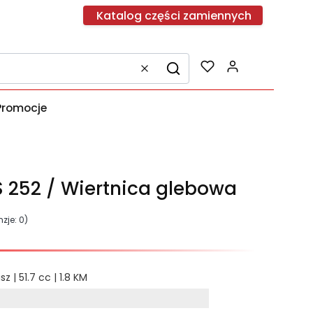
Katalog części zamiennych
Produkty w k
Wyczyść
Szukaj
Promocje
252 / Wiertnica glebowa
zje: 0)
z | 51.7 cc | 1.8 KM