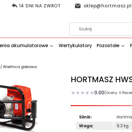
14 DNI NA ZWROT
sklep@hortmasz.pl
enia akumulatorowe
Wertykulatory
Pozostałe
/ Wiertnica glebowa
HORTMASZ HWS 
0.00
(Oceny: 0 Recen
Silnik:
Hortmas
Waga:
9.3 kg