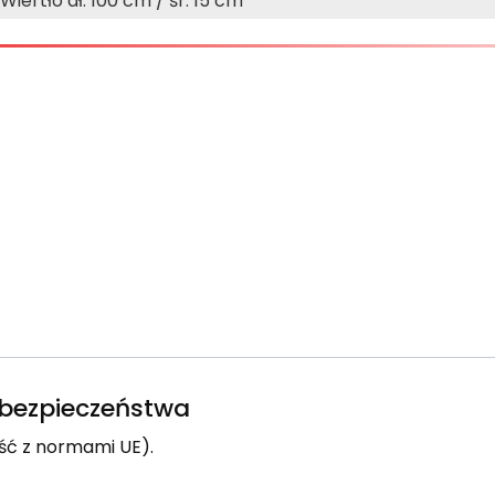
Wiertło dł. 100 cm / śr. 15 cm
e bezpieczeństwa
ść z normami UE).