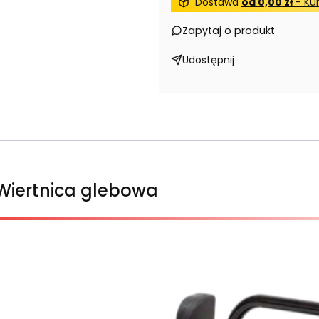
Dostawa
od 0,00 zł
- Kur
Zapytaj o produkt
Udostępnij
Wiertnica glebowa