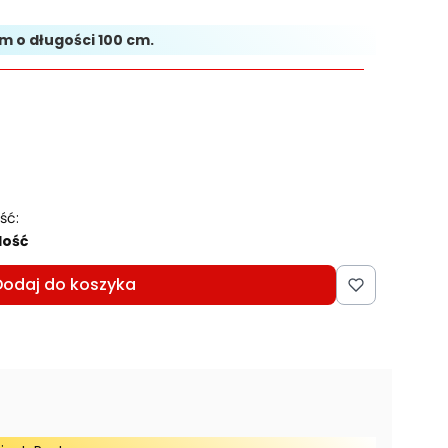
cm o długości 100 cm.
ść:
lość
Dodaj do koszyka