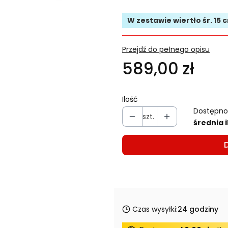
W zestawie wiertło śr. 15 
Przejdź do pełnego opisu
589,00 zł
Ilość
Dostępno
szt.
średnia i
Czas wysyłki:
24 godziny