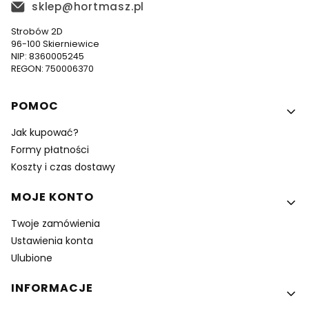
sklep@hortmasz.pl
Strobów 2D
96-100 Skierniewice
NIP: 8360005245
REGON: 750006370
Linki w stopce
POMOC
Jak kupować?
Formy płatności
Koszty i czas dostawy
MOJE KONTO
Twoje zamówienia
Ustawienia konta
Ulubione
INFORMACJE