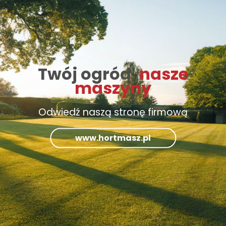
Twój ogród,
nasze
maszyny
Odwiedź naszą stronę firmową
www.hortmasz.pl