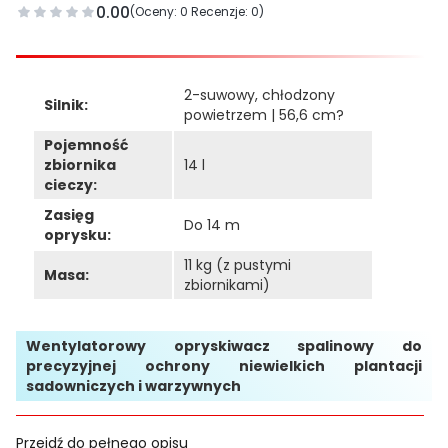
0.00
(Oceny: 0 Recenzje: 0)
2-suwowy, chłodzony
Silnik:
powietrzem | 56,6 cm?
Pojemność
zbiornika
14 l
cieczy:
Zasięg
Do 14 m
oprysku:
11 kg (z pustymi
Masa:
zbiornikami)
Wentylatorowy opryskiwacz spalinowy do
precyzyjnej ochrony niewielkich plantacji
sadowniczych i warzywnych
Przejdź do pełnego opisu